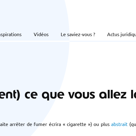
nspirations
Vidéos
Le saviez-vous ?
Actus juridiq
ent) ce que vous allez 
ite arrêter de fumer écrira « cigarette ») ou plus
abstrait
(qu