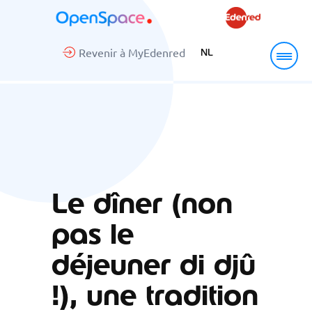
Revenir à MyEdenred
NL
Le dîner (non
pas le
déjeuner di djû
!), une tradition