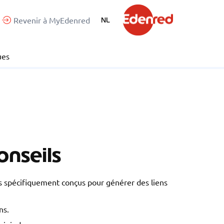
Revenir à MyEdenred
NL
ues
onseils
ros spécifiquement conçus pour générer des liens
ns.