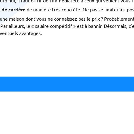
urd’hui, il faut offrir de l’immédiateté à ceux qui veulent vous r
 de carrière
de manière très concrète. Ne pas se limiter à « poss
r une maison dont vous ne connaissez pas le prix ? Probableme
 Par ailleurs, le « salaire compétitif » est à bannir. Désormais, c’e
éventuels avantages.