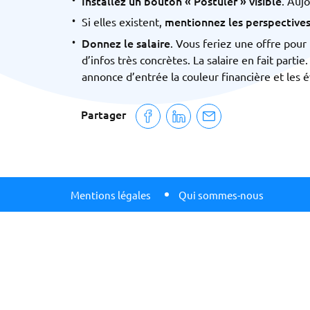
Installez un bouton « Postuler » visible
. Aujo
mentionnez les perspectives
Si elles existent,
Donnez le salaire
. Vous feriez une offre pou
d’infos très concrètes. La salaire en fait partie.
annonce d’entrée la couleur financière et les 
Partager
Mentions légales
Qui sommes-nous