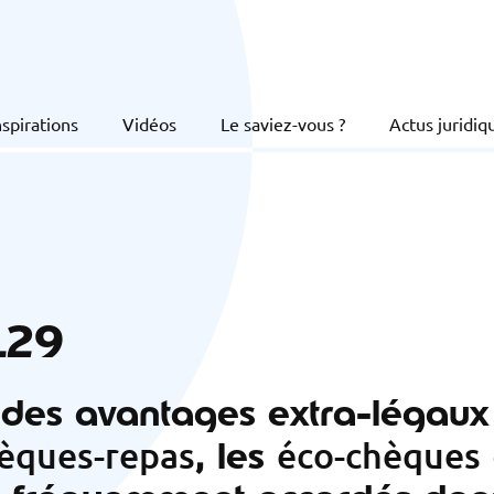
nspirations
Vidéos
Le saviez-vous ?
Actus juridiq
129
des avantages extra-légaux 
, les
èques-repas
éco-chèques