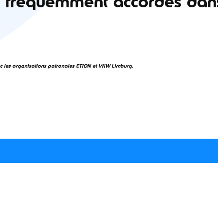
us fréquemment accordés dan
ec les organisations patronales ETION et VKW Limburg.