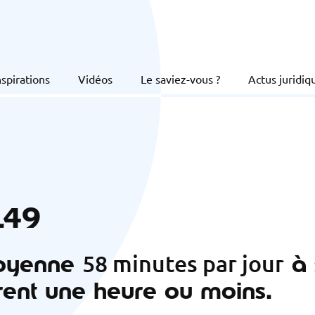
nspirations
Vidéos
Le saviez-vous ?
Actus juridiq
149
moyenne
à
58 minutes par jour
ent une heure ou moins.