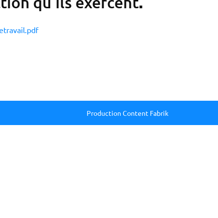
.
tion qu’ils exercent
etravail.pdf
Production Content Fabrik