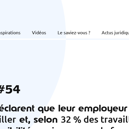
nspirations
Vidéos
Le saviez-vous ?
Actus juridiq
 #54
clarent que leur employeur
et, selon
iller
32 % des travail