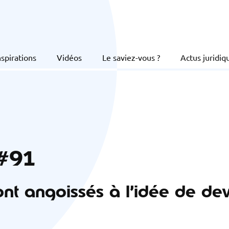
nspirations
Vidéos
Le saviez-vous ?
Actus juridiq
 #91
t angoissés à l’idée de dev