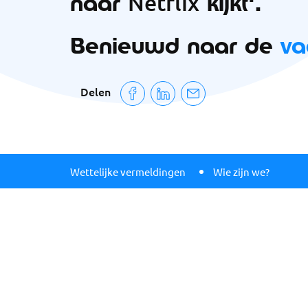
naar
kijkt'.
Netflix
Benieuwd naar de
va
Delen
Wettelijke vermeldingen
Wie zijn we?