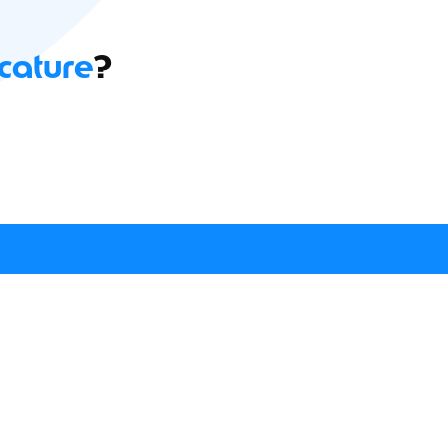
cature
?