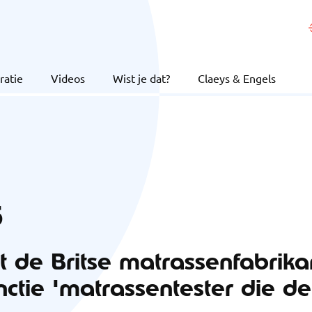
ratie
Videos
Wist je dat?
Claeys & Engels
5
at de Britse matrassenfabrik
nctie 'matrassentester die de