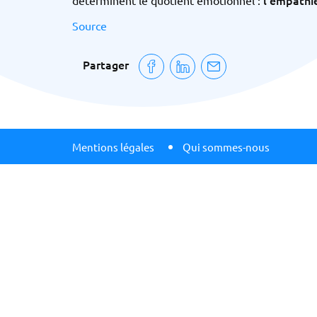
l’empathi
déterminent le quotient émotionnel :
Source
Partager
Mentions légales
Qui sommes-nous