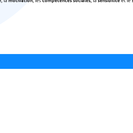
e
motivation
compétences sociales
sensibilité
, la
, les
, la
et le